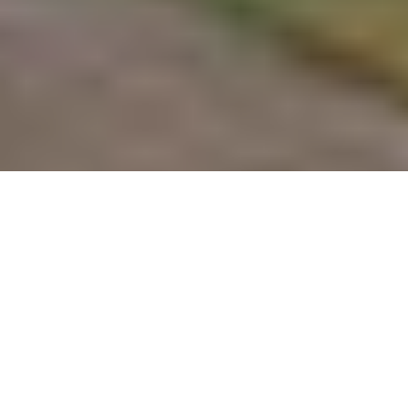
Wir begrüßen Sie herzlich auf dem Internet-Portal für 
die 
Ortschaft Neumühl
. 
Neumühl ist ein Ortsteil der Großen Kreisstadt Kehl, die 