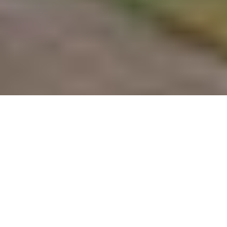
Wir begrüßen Sie herzlich auf dem Internet-Portal für 
die 
Ortschaft Neumühl
. 
Neumühl ist ein Ortsteil der Großen Kreisstadt Kehl, die 