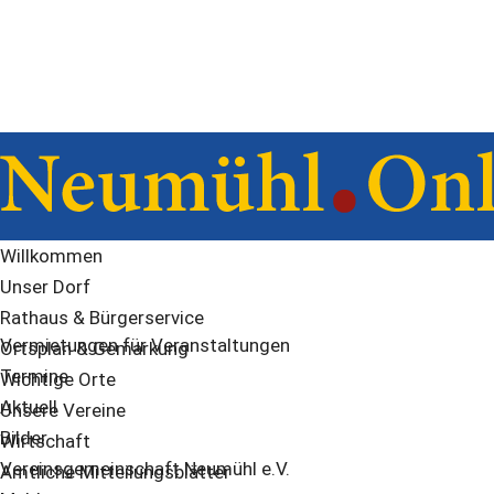
Willkommen
Unser Dorf
Rathaus & Bürgerservice
Vermietungen für Veranstaltungen
Ortsplan & Gemarkung
Termine
Wichtige Orte
Aktuell
Unsere Vereine
Bilder
Wirtschaft
Vereinsgemeinschaft Neumühl e.V.
Amtliche Mitteilungsblätter